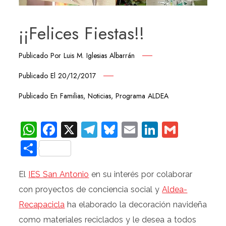
¡¡Felices Fiestas!!
Publicado Por
Luis M. Iglesias Albarrán
Publicado El
20/12/2017
Publicado En
Familias
,
Noticias
,
Programa ALDEA
WhatsApp
Facebook
X
Telegram
Bluesky
Email
LinkedIn
Gmail
Compartir
El
IES San Antonio
en su interés por colaborar
con proyectos de conciencia social y
Aldea-
Recapacicla
ha elaborado la decoración navideña
como materiales reciclados y le desea a todos