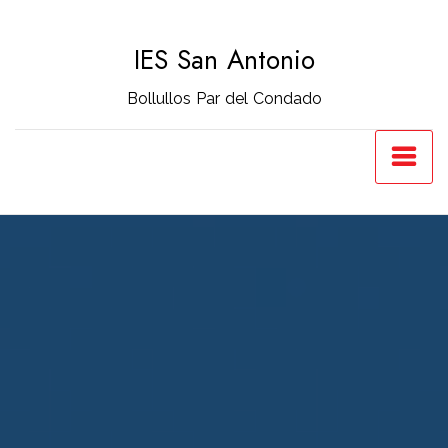
Saltar
al
IES San Antonio
contenido
Bollullos Par del Condado