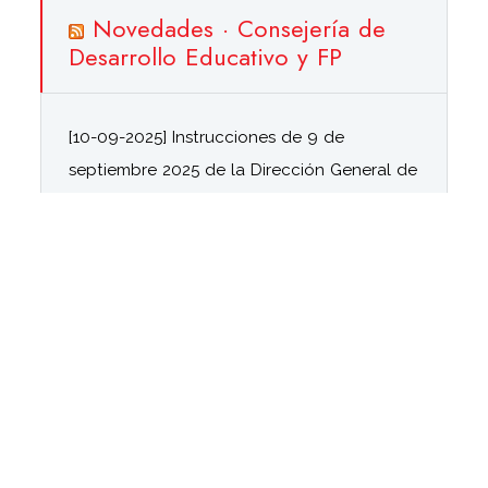
Novedades · Consejería de
Desarrollo Educativo y FP
[10-09-2025] Instrucciones de 9 de
septiembre 2025 de la Dirección General de
Innovación y Formación del Profesorado
para el desarrollo de las actividades de
Formación en Centro
10/09/2025
[18-11-2024] Resolución de 11 de noviembre
de 2024, de la Dirección General de
Innovación y Formación del Profesorado,
por la que se convoca curso de formación
sobre el desarrollo de la función directiva