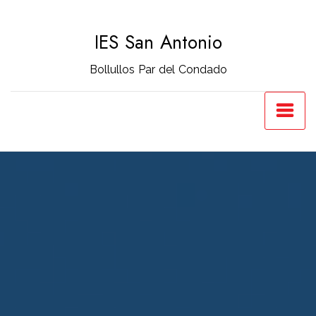
Saltar
al
IES San Antonio
contenido
Bollullos Par del Condado