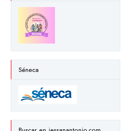
Séneca
Buscar en iessanantonio.com