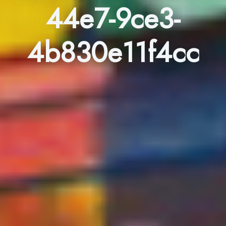
44e7-9ce3-
4b830e11f4cc