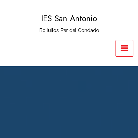
Saltar
al
IES San Antonio
contenido
Bollullos Par del Condado