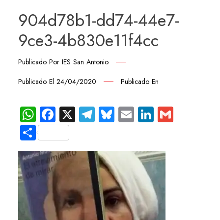
904d78b1-dd74-44e7-
9ce3-4b830e11f4cc
Publicado Por
IES San Antonio
Publicado El
24/04/2020
Publicado En
WhatsApp
Facebook
X
Telegram
Bluesky
Email
LinkedIn
Gmail
Compartir