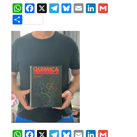
WhatsApp
Facebook
X
Telegram
Bluesky
Email
LinkedIn
Gmail
Compartir
WhatsApp
Facebook
X
Telegram
Bluesky
Email
LinkedIn
Gmail