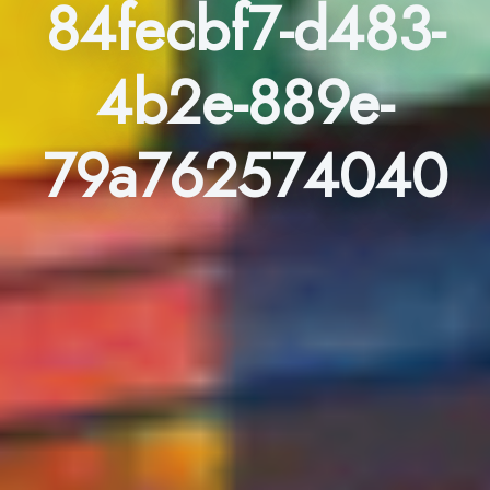
84fecbf7-d483-
4b2e-889e-
79a762574040