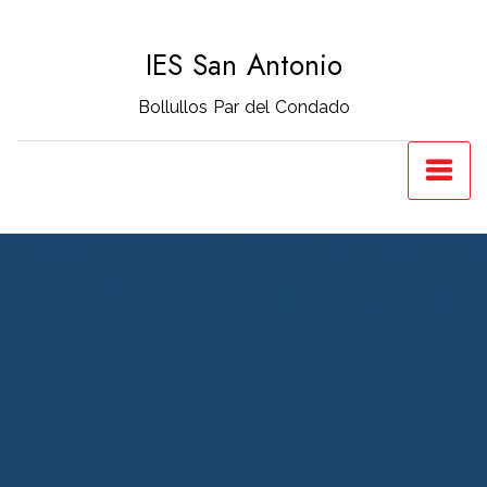
Saltar
al
IES San Antonio
contenido
Bollullos Par del Condado