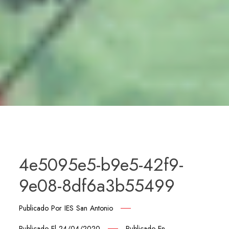
4e5095e5-b9e5-42f9-
9e08-8df6a3b55499
Publicado Por
IES San Antonio
Publicado El
24/04/2020
Publicado En