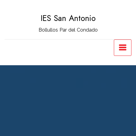
Saltar
al
IES San Antonio
contenido
Bollullos Par del Condado