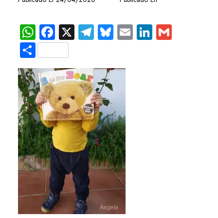
WhatsApp
Facebook
X
Telegram
Bluesky
Email
LinkedIn
Gmail
Compartir