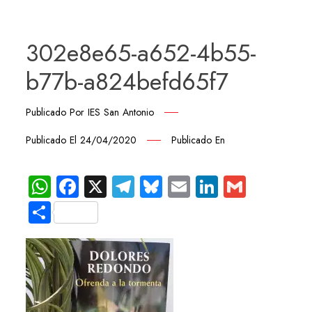
302e8e65-a652-4b55-
b77b-a824befd65f7
Publicado Por
IES San Antonio
Publicado El
24/04/2020
Publicado En
WhatsApp
Facebook
X
Telegram
Bluesky
Email
LinkedIn
Gmail
Compartir