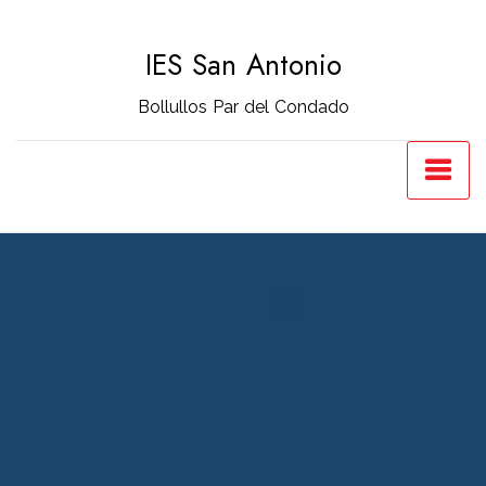
Saltar
al
IES San Antonio
contenido
Bollullos Par del Condado