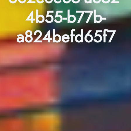
4b55-b77b-
a824befd65f7