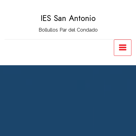
Saltar
al
IES San Antonio
contenido
Bollullos Par del Condado