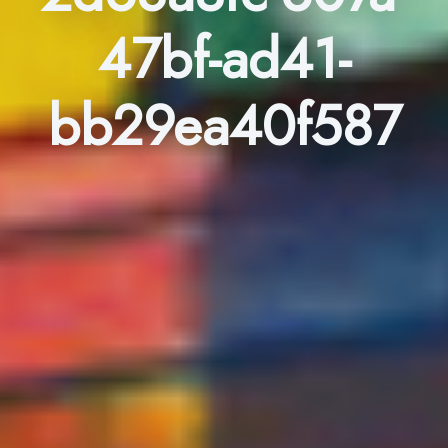
47bf-ad41-
bb29ea40f587