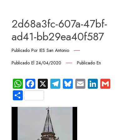
2d68a3fc-607a-47bf-
ad41-bb29ea40f587
Publicado Por
IES San Antonio
Publicado El
24/04/2020
Publicado En
WhatsApp
Facebook
X
Telegram
Bluesky
Email
LinkedIn
Gmail
Compartir