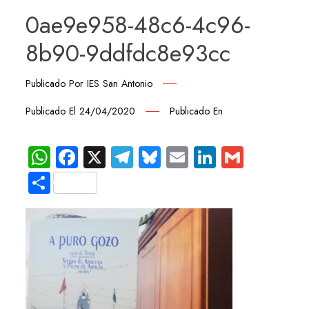
0ae9e958-48c6-4c96-
8b90-9ddfdc8e93cc
Publicado Por
IES San Antonio
Publicado El
24/04/2020
Publicado En
WhatsApp
Facebook
X
Telegram
Bluesky
Email
LinkedIn
Gmail
Compartir