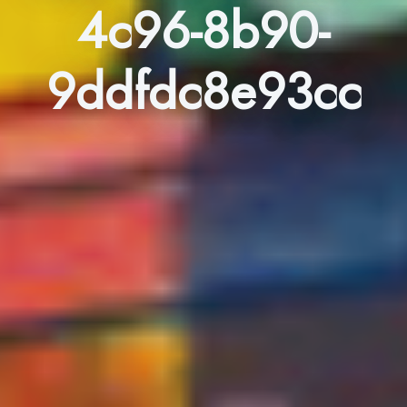
4c96-8b90-
9ddfdc8e93cc