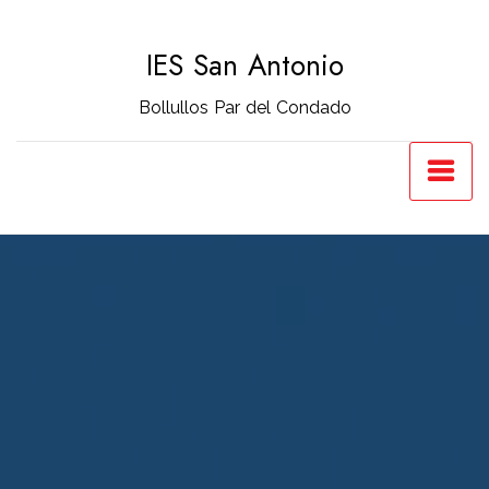
Saltar
al
IES San Antonio
contenido
Bollullos Par del Condado